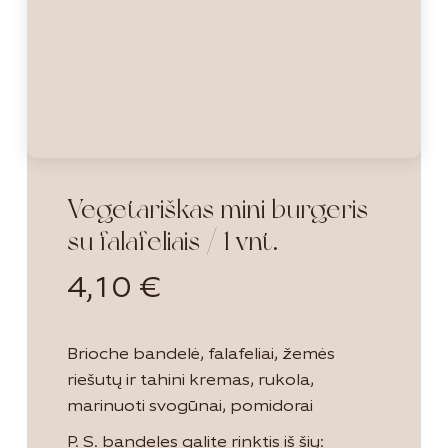
Vegetariškas mini burgeris
su falafeliais / 1 vnt.
4,10
€
Brioche bandelė, falafeliai, žemės
riešutų ir tahini kremas, rukola,
marinuoti svogūnai, pomidorai
P. S. bandeles galite rinktis iš šių: