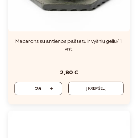
Macarons su antienos paštetu ir vyšnių geliu/ 1
vnt.
2,80
€
Į KREPŠELĮ