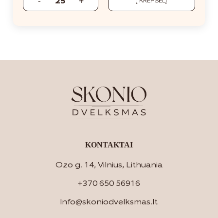
Į KREPŠELĮ
KONTAKTAI
Ozo g. 14, Vilnius, Lithuania
+370 650 56916
Info@skoniodvelksmas.lt