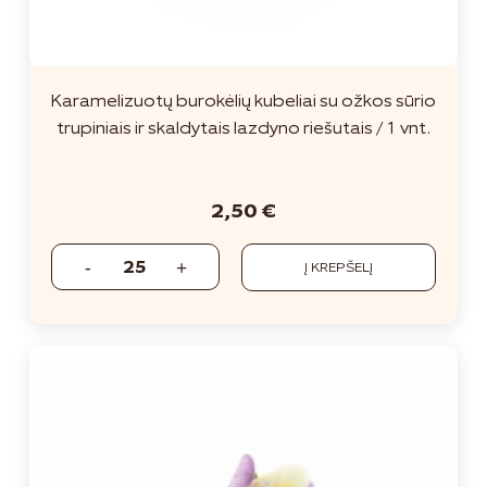
Karamelizuotų burokėlių kubeliai su ožkos sūrio
trupiniais ir skaldytais lazdyno riešutais / 1 vnt.
2,50
€
Į KREPŠELĮ