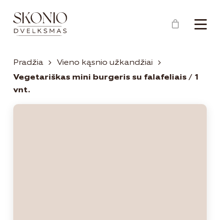
Menu
Close
Krepšelis
Cart
Pradžia
Vieno kąsnio užkandžiai
Vegetariškas mini burgeris su falafeliais / 1
vnt.