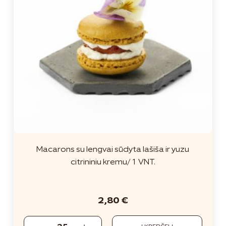
Macarons su lengvai sūdyta lašiša ir yuzu
citrininiu kremu/ 1 VNT.
2,80
€