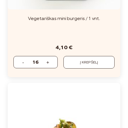
Vegetariškas mini burgeris / 1 vnt.
4,10
€
Į KREPŠELĮ