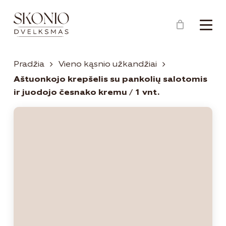
Menu
Close
Krepšelis
Cart
Pradžia
Vieno kąsnio užkandžiai
Aštuonkojo krepšelis su pankolių salotomis
ir juodojo česnako kremu / 1 vnt.