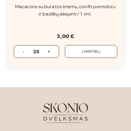
Macarons su buratos kremu, confit pomidoru
ir bazilikų aliejumi / 1 vnt.
3,00
€
Į KREPŠELĮ