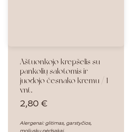
Aštuonkojo krepšelis su
pankolių salotomis ir
juodojo česnako kremu / 1
vnt.
2,80
€
Alergenai: glitimas, garstyčios,
moliuskų pėdsakai.