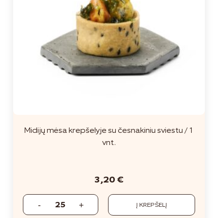
Midijų mėsa krepšelyje su česnakiniu sviestu / 1
vnt.
3,20
€
Į KREPŠELĮ