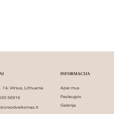
AI
INFORMACIJA
 14, Vilnius, Lithuania
Apie mus
Paslaugos
650 56916
Galerija
skoniodvelksmas.lt