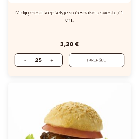
Midijų mėsa krepšelyje su česnakiniu sviestu / 1
vnt.
3,20
€
Į KREPŠELĮ