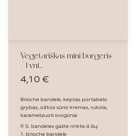
Vegetariškas mini burgeris
/ 1 vnt.
4,10
€
Brioche bandelė, keptas portabelo
grybas, ožkos sūrio kremas, rukola,
karamelizuoti svogūnai
P. S. bandeles galite rinktis iš šių:
1. brioche bandelė