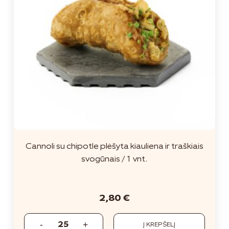
Cannoli su chipotle plėšyta kiauliena ir traškiais
svogūnais / 1 vnt.
2,80
€
Į KREPŠELĮ