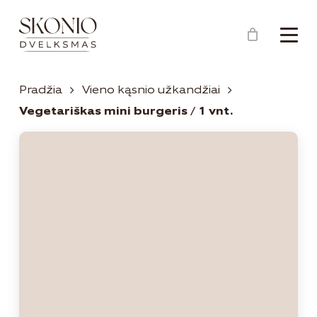
Menu
Close
Krepšelis
Cart
Pradžia
Vieno kąsnio užkandžiai
Vegetariškas mini burgeris / 1 vnt.