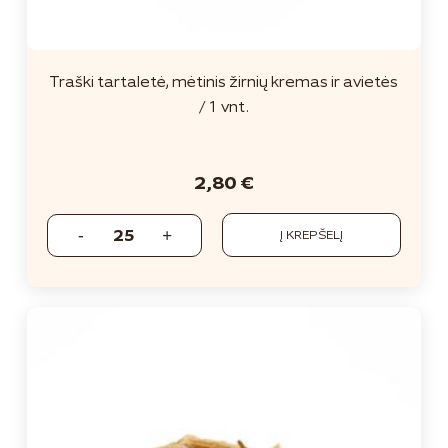
Traški tartaletė, mėtinis žirnių kremas ir avietės
/ 1 vnt.
2,80
€
Į KREPŠELĮ