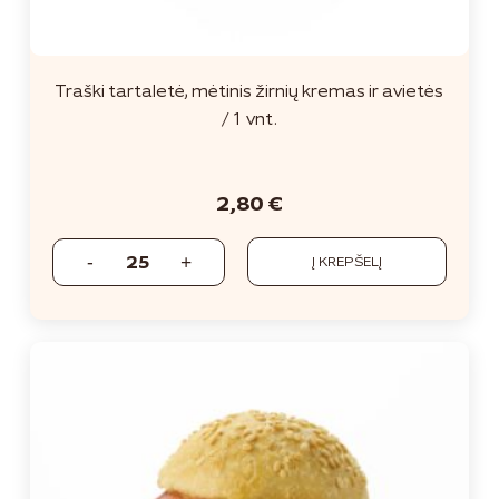
Traški tartaletė, mėtinis žirnių kremas ir avietės
/ 1 vnt.
2,80
€
Į KREPŠELĮ