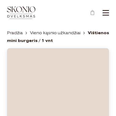
Menu
Close
Krepšelis
Cart
Pradžia
Vieno kąsnio užkandžiai
Vištienos
mini burgeris / 1 vnt