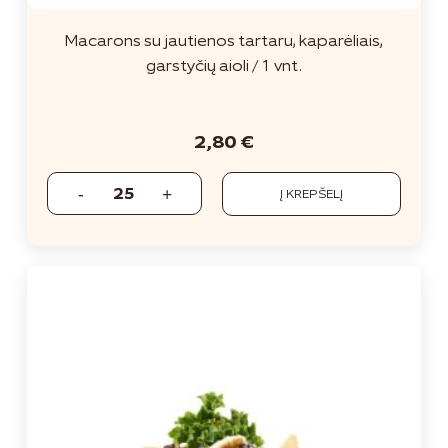
Macarons su jautienos tartaru, kaparėliais,
garstyčių aioli / 1 vnt.
2,80
€
Į KREPŠELĮ