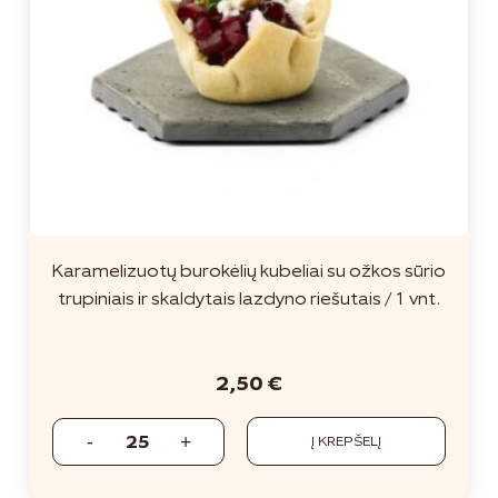
Karamelizuotų burokėlių kubeliai su ožkos sūrio
trupiniais ir skaldytais lazdyno riešutais / 1 vnt.
2,50
€
Į KREPŠELĮ