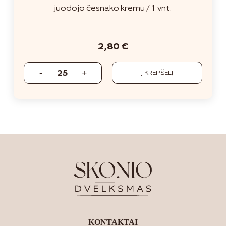
juodojo česnako kremu / 1 vnt.
2,80
€
Į KREPŠELĮ
KONTAKTAI