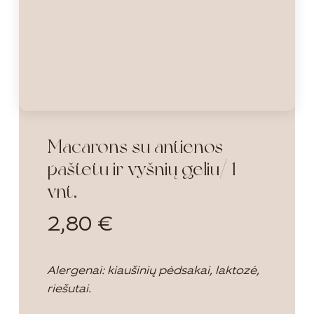
Macarons su antienos
paštetu ir vyšnių geliu/ 1
vnt.
2,80
€
Alergenai: kiaušinių pėdsakai, laktozė,
riešutai.