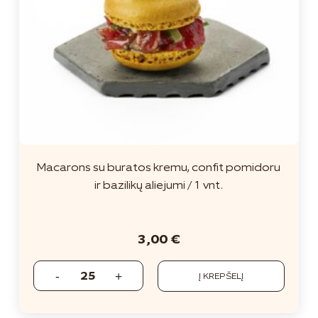
Macarons su buratos kremu, confit pomidoru
ir bazilikų aliejumi / 1 vnt.
3,00
€
Į KREPŠELĮ