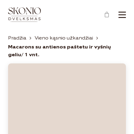
Menu
Close
Krepšelis
Cart
Pradžia
Vieno kąsnio užkandžiai
Macarons su antienos paštetu ir vyšnių
geliu/ 1 vnt.