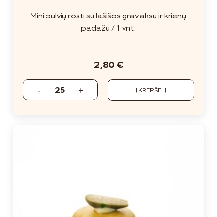
Mini bulvių rosti su lašišos gravlaksu ir krienų
padažu / 1 vnt.
2,80
€
Į KREPŠELĮ