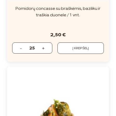
Pomidorų concasse su braškėmis, baziliku ir
traškia duonele / 1 vnt.
2,50
€
Į KREPŠELĮ