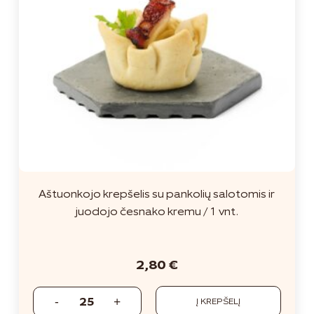
Aštuonkojo krepšelis su pankolių salotomis ir
juodojo česnako kremu / 1 vnt.
2,80
€
Į KREPŠELĮ