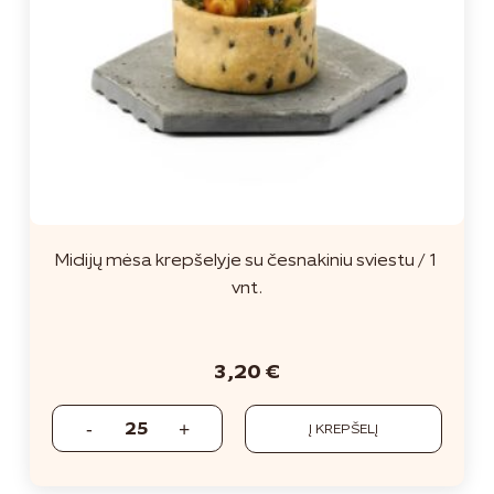
Midijų mėsa krepšelyje su česnakiniu sviestu / 1
vnt.
3,20
€
Į KREPŠELĮ