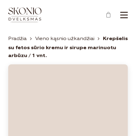
Menu
Close
Krepšelis
Cart
Pradžia
Vieno kąsnio užkandžiai
Krepšelis
su fetos sūrio kremu ir sirupe marinuotu
arbūzu / 1 vnt.