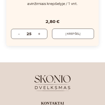
avinžirniais krepšelyje / 1 vnt.
2,80
€
Į KREPŠELĮ
KONTAKTAI