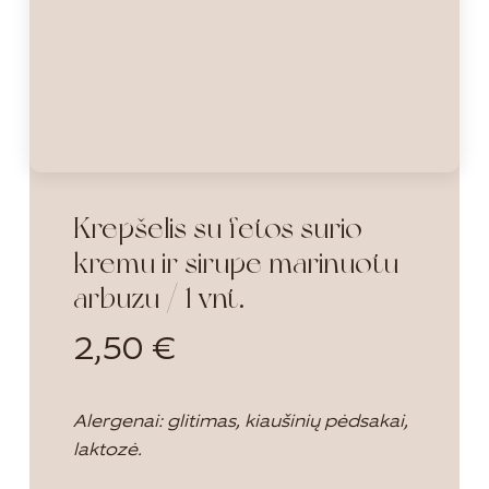
Krepšelis su fetos sūrio
kremu ir sirupe marinuotu
arbūzu / 1 vnt.
2,50
€
Alergenai: glitimas, kiaušinių pėdsakai,
laktozė.