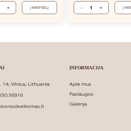
Į KREPŠELĮ
Į KR
AI
INFORMACIJA
 14, Vilnius, Lithuania
Apie mus
Paslaugos
650 56916
Galerija
skoniodvelksmas.lt