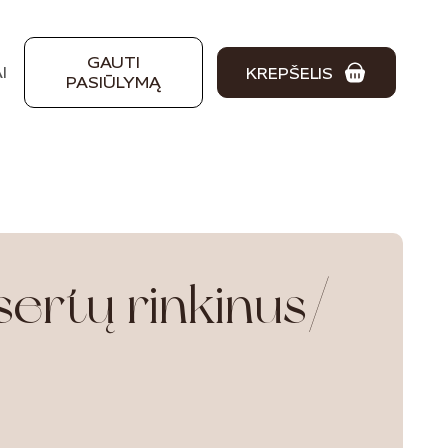
Close
Cart
GAUTI
I
KREPŠELIS
PASIŪLYMĄ
sertų rinkinus/