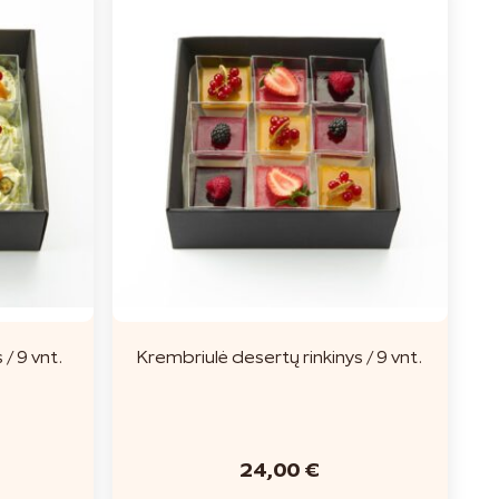
/ 9 vnt.
Krembriulė desertų rinkinys / 9 vnt.
24,00
€