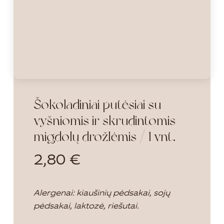
Šokoladiniai putėsiai su
vyšniomis ir skrudintomis
migdolų drožlėmis / 1 vnt.
2,80
€
Alergenai: kiaušinių pėdsakai, sojų
pėdsakai, laktozė, riešutai.