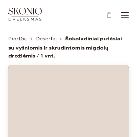
Menu
Close
Krepšelis
Cart
Pradžia
Desertai
Šokoladiniai putėsiai
su vyšniomis ir skrudintomis migdolų
drožlėmis / 1 vnt.