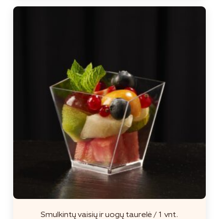
Smulkintų vaisių ir uogų taurelė / 1 vnt.