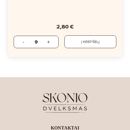
2,80
€
Į KREPŠELĮ
KONTAKTAI