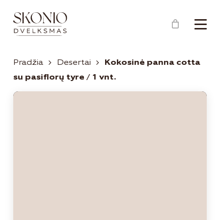
Menu
Close
Krepšelis
Cart
Pradžia
Desertai
Kokosinė panna cotta
su pasiflorų tyre / 1 vnt.