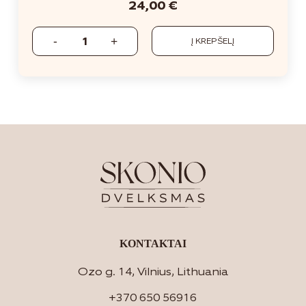
24,00
€
Į KREPŠELĮ
KONTAKTAI
Ozo g. 14, Vilnius, Lithuania
+370 650 56916