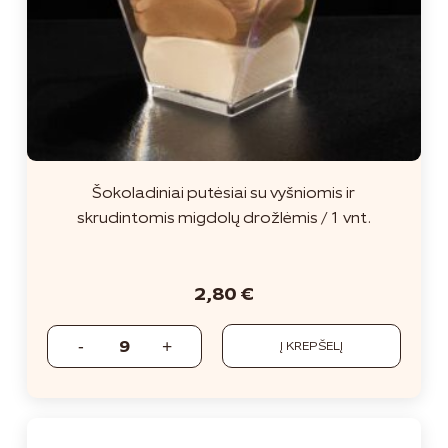
Šokoladiniai putėsiai su vyšniomis ir
skrudintomis migdolų drožlėmis / 1 vnt.
2,80
€
Į KREPŠELĮ