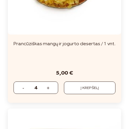
Prancūziškas mangų ir jogurto desertas / 1 vnt.
5,00
€
Į KREPŠELĮ