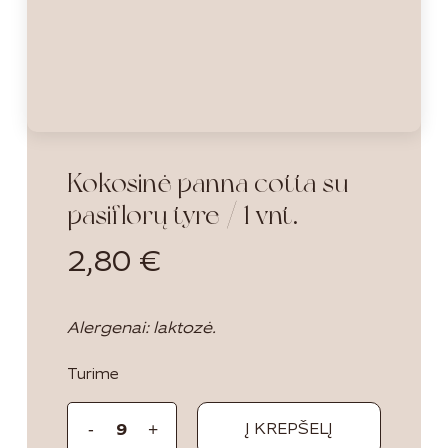
Kokosinė panna cotta su
pasiflorų tyre / 1 vnt.
2,80
€
Alergenai: laktozė.
Turime
Į KREPŠELĮ