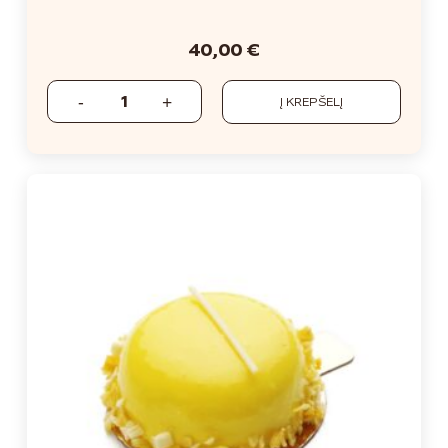
40,00
€
Į KREPŠELĮ