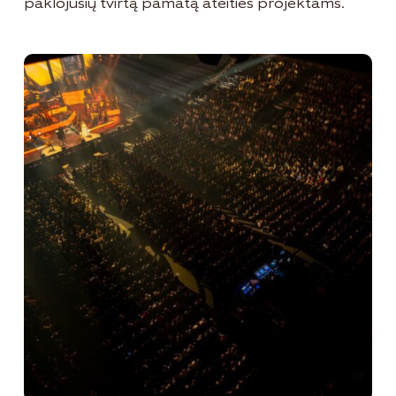
paklojusių tvirtą pamatą ateities projektams.