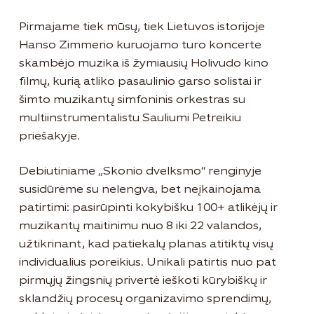
Pirmajame tiek mūsų, tiek Lietuvos istorijoje
Hanso Zimmerio kuruojamo turo koncerte
skambėjo muzika iš žymiausių Holivudo kino
filmų, kurią atliko pasaulinio garso solistai ir
šimto muzikantų simfoninis orkestras su
multiinstrumentalistu Sauliumi Petreikiu
priešakyje.
Debiutiniame „Skonio dvelksmo“ renginyje
susidūrėme su nelengva, bet neįkainojama
patirtimi: pasirūpinti kokybišku 100+ atlikėjų ir
muzikantų maitinimu nuo 8 iki 22 valandos,
užtikrinant, kad patiekalų planas atitiktų visų
individualius poreikius. Unikali patirtis nuo pat
pirmųjų žingsnių privertė ieškoti kūrybiškų ir
sklandžių procesų organizavimo sprendimų,