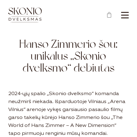
Menu
Close
Krepšelis
Cart
Hanso Zimmerio šou:
unikalus „Skonio
dvelksmo“ debiutas
2024-ųjų spalio „Skonio dvelksmo“ komanda
neužmirš niekada. Išparduotoje Vilniaus „Arena
Vilnius“ arenoje vykęs garsiausio pasaulio filmų
garso takelių kūrėjo Hanso Zimmerio šou „The
World of Hans Zimmer – A New Dimension“
tapo pirmuoju renginiu mūsų komandai.